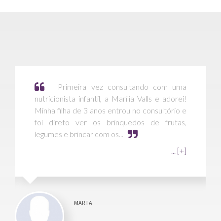
o com uma
Próximo da minha residência, facilit
ls e adorei!
a mobilidade. Funcionárias atenciosa
nsultório e
profissionais nas áreas de massoterap
de frutas,
podologia e nutrição que têm
proporcionado uma melhor qualidade
vida.
... [+]
.
ODILON
S