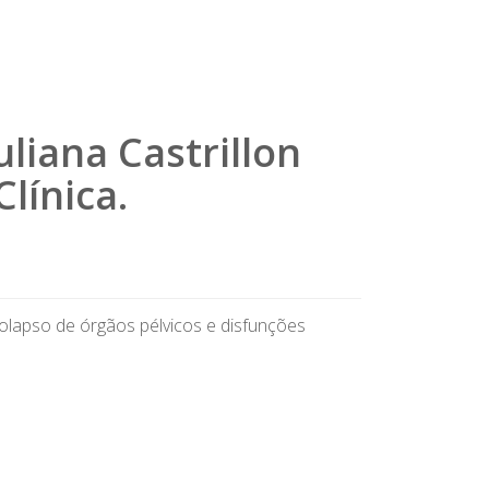
uliana Castrillon
línica.
rolapso de órgãos pélvicos e disfunções