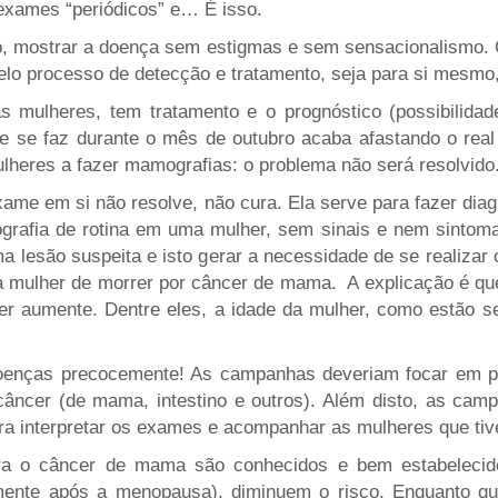
exames “periódicos” e… É isso.
ão, mostrar a doença sem estigmas e sem sensacionalismo.
lo processo de detecção e tratamento, seja para si mesmo
mulheres, tem tratamento e o prognóstico (possibilidad
e se faz durante o mês de outubro acaba afastando o rea
lheres a fazer mamografias: o problema não será resolvido
e em si não resolve, não cura. Ela serve para fazer diag
afia de rotina em uma mulher, sem sinais e nem sintoma
 lesão suspeita e isto gerar a necessidade de se realiza
ta mulher de morrer por câncer de mama.
A explicação é qu
r aumente. Dentre eles, a idade da mulher, como estão se
doenças precocemente! As campanhas deveriam focar em pr
câncer (de mama, intestino e outros). Além disto, as cam
ra interpretar os exames e acompanhar as mulheres que tiv
ara o câncer de mama são conhecidos e bem estabeleci
almente após a menopausa), diminuem o risco. Enquanto qu