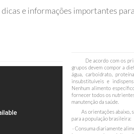
e dicas e informações importantes par
De acordo com os princíp
grupos devem compor a dieta
água, carboidrato, proteín
insubstituíveis e indispe
Nenhum alimento específico
fornecer todos os nutriente
fe, no Campeche, Floripa.
manutenção da saúde.
As orientações abaixo, são
para a população brasileira:
· Consuma diariamente alimen