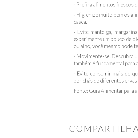
· Prefira alimentos frescos d
· Higienize muito bem os a
casca.
· Evite manteiga, margarina
experimente um pouco de óle
ou alho, você mesmo pode t
· Movimente-se. Descubra um 
também é fundamental para a
· Evite consumir mais do que
por chás de diferentes ervas
Fonte: Guia Alimentar para 
COMPARTILH