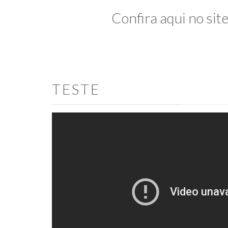
Confira aqui no sit
TESTE
Teste
Visão da belíssima area de lazer do condomínio Essence Li