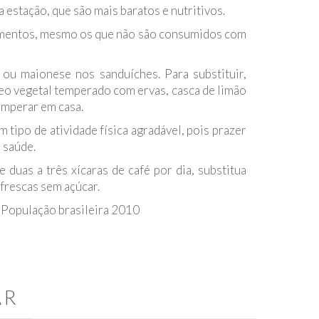
a estação, que são mais baratos e nutritivos.
limentos, mesmo os que não são consumidos com
 ou maionese nos sanduíches. Para substituir,
o vegetal temperado com ervas, casca de limão
emperar em casa.
tipo de atividade física agradável, pois prazer
 saúde.
 duas a três xícaras de café por dia, substitua
 frescas sem açúcar.
a População brasileira 2010
AR