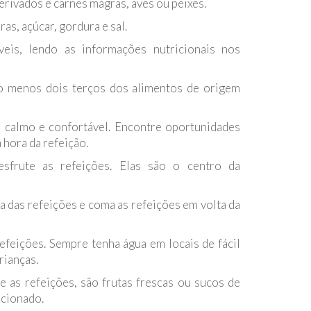
derivados e carnes magras, aves ou peixes.
as, açúcar, gordura e sal.
veis, lendo as informações nutricionais nos
o menos dois terços dos alimentos de origem
l calmo e confortável. Encontre oportunidades
a hora da refeição.
sfrute as refeições. Elas são o centro da
ra das refeições e coma as refeições em volta da
refeições. Sempre tenha água em locais de fácil
rianças.
e as refeições, são frutas frescas ou sucos de
icionado.