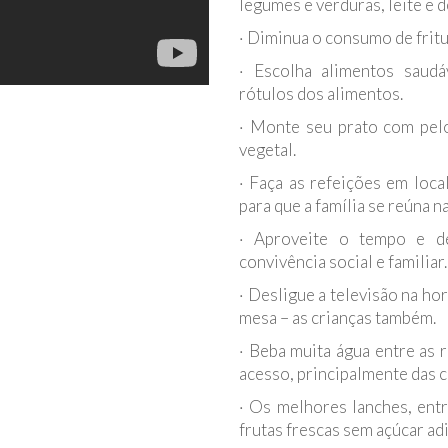
legumes e verduras, leite e 
· Diminua o consumo de fritur
· Escolha alimentos saudá
rótulos dos alimentos.
· Monte seu prato com pel
vegetal.
· Faça as refeições em loca
para que a família se reúna n
· Aproveite o tempo e de
convivência social e familiar.
· Desligue a televisão na ho
mesa – as crianças também.
· Beba muita água entre as 
acesso, principalmente das c
· Os melhores lanches, entr
frutas frescas sem açúcar ad