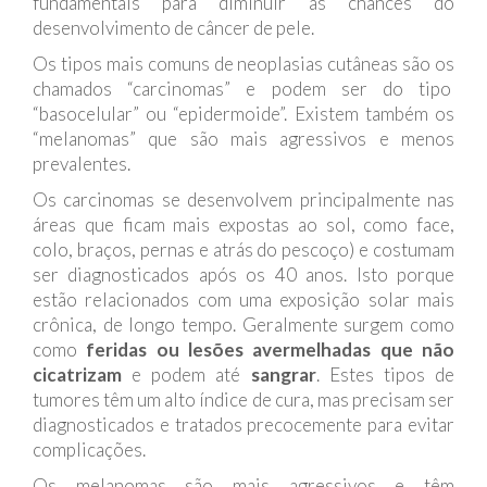
fundamentais para diminuir as chances do
desenvolvimento de câncer de pele.
Os tipos mais comuns de neoplasias cutâneas são os
chamados “carcinomas” e podem ser do tipo
“basocelular” ou “epidermoide”. Existem também os
“melanomas” que são mais agressivos e menos
prevalentes.
Os carcinomas se desenvolvem principalmente nas
áreas que ficam mais expostas ao sol, como face,
colo, braços, pernas e atrás do pescoço) e costumam
ser diagnosticados após os 40 anos. Isto porque
estão relacionados com uma exposição solar mais
crônica, de longo tempo. Geralmente surgem como
como
feridas ou lesões avermelhadas que não
cicatrizam
e podem até
sangrar
. Estes tipos de
tumores têm um alto índice de cura, mas precisam ser
diagnosticados e tratados precocemente para evitar
complicações.
Os melanomas são mais agressivos e têm