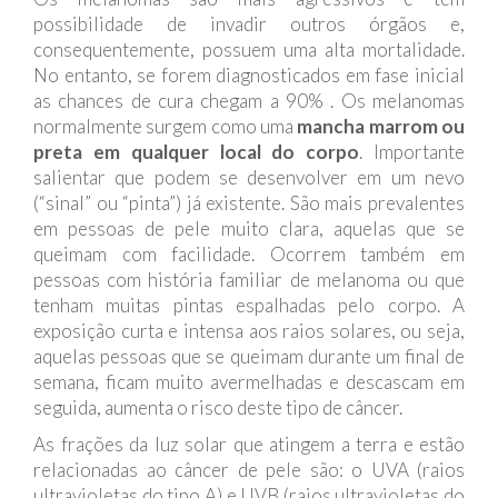
possibilidade de invadir outros órgãos e,
consequentemente, possuem uma alta mortalidade.
No entanto, se forem diagnosticados em fase inicial
as chances de cura chegam a 90% . Os melanomas
normalmente surgem como uma
mancha marrom ou
preta em qualquer local do corpo
. Importante
salientar que podem se desenvolver em um nevo
(“sinal” ou “pinta”) já existente. São mais prevalentes
em pessoas de pele muito clara, aquelas que se
queimam com facilidade. Ocorrem também em
pessoas com história familiar de melanoma ou que
tenham muitas pintas espalhadas pelo corpo. A
exposição curta e intensa aos raios solares, ou seja,
aquelas pessoas que se queimam durante um final de
semana, ficam muito avermelhadas e descascam em
seguida, aumenta o risco deste tipo de câncer.
As frações da luz solar que atingem a terra e estão
relacionadas ao câncer de pele são: o UVA (raios
ultravioletas do tipo A) e UVB (raios ultravioletas do